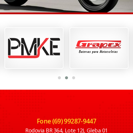
Fone (69) 99287-9447
Rodovia BR 364, Lote 12J, Gleba 01